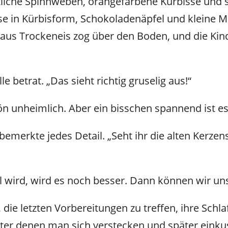
tliche Spinnweben, orangefarbene Kürbisse und
se in Kürbisform, Schokoladenäpfel und kleine M
 aus Trockeneis zog über den Boden, und die Kind
le betrat. „Das sieht richtig gruselig aus!“
hön unheimlich. Aber ein bisschen spannend ist es
bemerkte jedes Detail. „Seht ihr die alten Kerze
l wird, wird es noch besser. Dann können wir u
, die letzten Vorbereitungen zu treffen, ihre Schl
ter denen man sich verstecken und später einkus