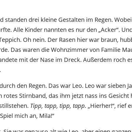
d standen drei kleine Gestalten im Regen. Wobei
urfte. Alle Kinder nannten es nur den „Acker“. Un
Teppich. Oh nein. Der Rasen hier war braun, hubb
 Erde. Das waren die Wohnzimmer von Familie Ma
andete mit der Nase im Dreck. Außerdem roch e
.
me durch den Regen. Das war Leo. Leo war sieben Ja
n rotes Stirnband, das ihm jetzt nass ins Gesicht h
stillstehen.
Tipp, tapp, tipp, tapp.
„Hierher!“, rief
Spiel mich an, Mila!“
. Sie war genauso alt wie Leo, aber einen ganzen