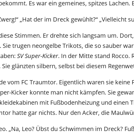
bekommt. Es war ein gemeines, spitzes Lachen. 
Zwerg!“ „Hat der im Dreck gewühlt?“ „Vielleicht
diese Stimmen. Er drehte sich langsam um. Dort
 Sie trugen neongelbe Trikots, die so sauber ware
staben:
SV Super-Kicker
. In der Mitte stand Rocco.
 Sie glänzten silbern, selbst bei diesem Regenwet
de vom FC Traumtor. Eigentlich waren sie keine
per-Kicker konnte man nicht kämpfen. Sie gewa
leidekabinen mit Fußbodenheizung und einen Trai
tor hatte gar nichts. Nur den Acker, die Maulwü
eo. „Na, Leo? Übst du Schwimmen im Dreck? Fußbal