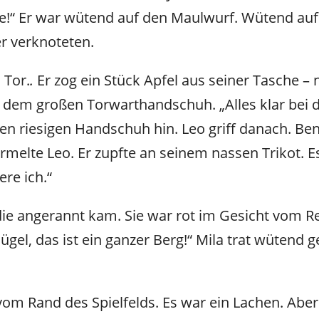
hne!“ Er war wütend auf den Maulwurf. Wütend a
r verknoteten.
 Tor.
.
Er zog ein Stück Apfel aus seiner Tasche – 
N dem großen Torwarthandschuh. „Alles klar bei di
den riesigen Handschuh hin. Leo griff danach. Be
rmelte Leo. Er zupfte an seinem nassen Trikot. Es
ere ich.“
a, die angerannt kam. Sie war rot im Gesicht vom 
gel, das ist ein ganzer Berg!“ Mila trat wütend
 vom Rand des Spielfelds. Es war ein Lachen. Aber