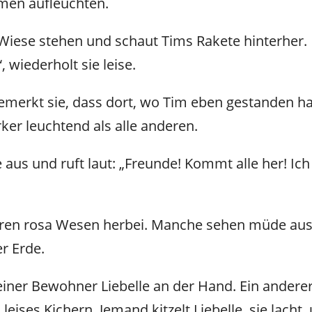
umen aufleuchten.
r Wiese stehen und schaut Tims Rakete hinterher.
, wiederholt sie leise.
h bemerkt sie, dass dort, wo Tim eben gestanden
rker leuchtend als alle anderen.
e aus und ruft laut:
„Freunde! Kommt alle her! Ich
n rosa Wesen herbei. Manche sehen müde aus, m
r Erde.
kleiner Bewohner Liebelle an der Hand. Ein andere
n leises Kichern. Jemand kitzelt Liebelle, sie lach