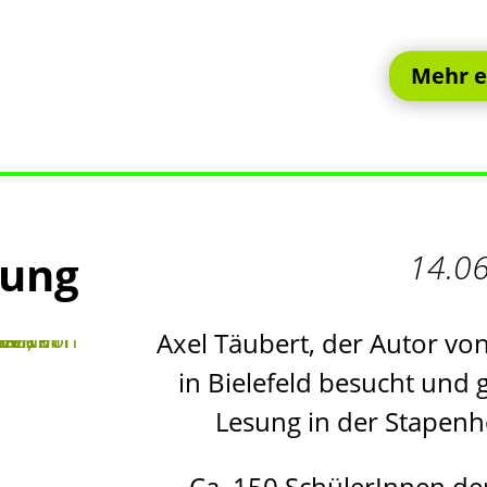
Mehr e
sung
14.0
Axel Täubert, der Autor vo
in Bielefeld besucht und
Lesung in der Stapenho
Ca. 150 SchülerInnen d