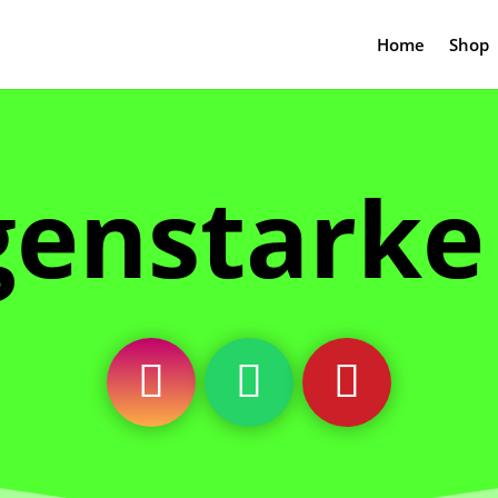
Home
Shop
genstarke