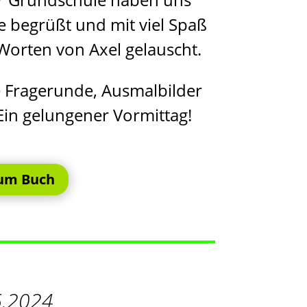
le begrüßt und mit viel Spaß
orten von Axel gelauscht.
 Fragerunde, Ausmalbilder
in gelungener Vormittag!
um Buch
6.2024