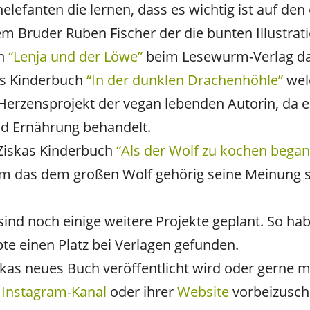
efanten die lernen, dass es wichtig ist auf den
em Bruder Ruben Fischer der die bunten Illustrat
ch
“Lenja und der Löwe”
beim Lesewurm-Verlag da
as Kinderbuch
“In der dunklen Drachenhöhle”
welc
s Herzensprojekt der vegan lebenden Autorin, da 
nd Ernährung behandelt.
Ziskas Kinderbuch
“Als der Wolf zu kochen bega
m das dem großen Wolf gehörig seine Meinung s
nd noch einige weitere Projekte geplant. So habe
e einen Platz bei Verlagen gefunden.
skas neues Buch veröffentlicht wird oder gerne m
m
Instagram-Kanal
oder ihrer
Website
vorbeizusch