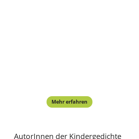
NEU bei
Zwergenstark
Bilderbuch ab 5 | Jana Sommerfeld
15,95 € inkl. MwSt.
Mehr erfahren
AutorInnen der Kindergedichte